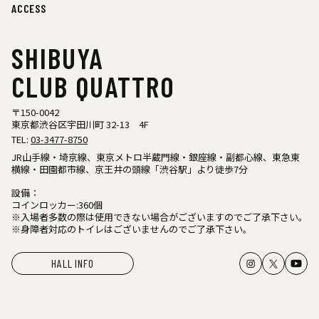
ACCESS
SHIBUYA
CLUB QUATTRO
〒150-0042
東京都渋谷区宇田川町 32-13 4F
TEL:
03-3477-8750
JR山手線・埼京線、東京メトロ半蔵門線・銀座線・副都心線、東急東
横線・田園都市線、京王井の頭線「渋谷駅」より徒歩7分
設備：
コインロッカー:360個
※入場者多数の際は使用できない場合がございますのでご了承下さい。
※身障者対応のトイレはございませんのでご了承下さい。
HALL INFO