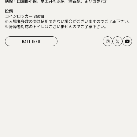
横線・田園都市線、京王井の頭線「渋谷駅」より徒歩7分
設備：
コインロッカー:360個
※入場者多数の際は使用できない場合がございますのでご了承下さい。
※身障者対応のトイレはございませんのでご了承下さい。
HALL INFO