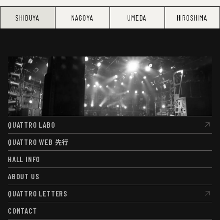
SHIBUYA
NAGOYA
UMEDA
HIROSHIMA
QUATTRO LABO
QUATTRO LABO
QUATTRO WEB
先行
QUATTRO WEB
先行
HALL INFO
HALL INFO
ABOUT US
ABOUT US
QUATTRO LETTERS
QUATTRO LETTERS
CONTACT
CONTACT