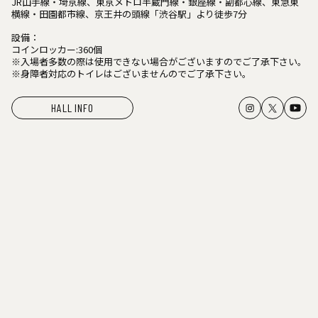
JR山手線・埼京線、東京メトロ半蔵門線・銀座線・副都心線、東急東
横線・田園都市線、京王井の頭線「渋谷駅」より徒歩7分
設備：
コインロッカー:360個
※入場者多数の際は使用できない場合がございますのでご了承下さい。
※身障者対応のトイレはございませんのでご了承下さい。
HALL INFO