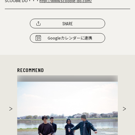
SCOOBIE DO・・・
http://www.scoobie-do.com/
SHARE
Googleカレンダーに連携
RECOMMEND