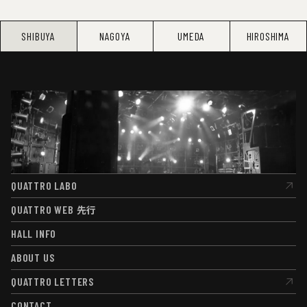
SHIBUYA
NAGOYA
UMEDA
HIROSHIMA
QUATTRO LABO
QUATTRO LABO
QUATTRO WEB
先行
QUATTRO WEB
先行
HALL INFO
HALL INFO
ABOUT US
ABOUT US
QUATTRO LETTERS
QUATTRO LETTERS
CONTACT