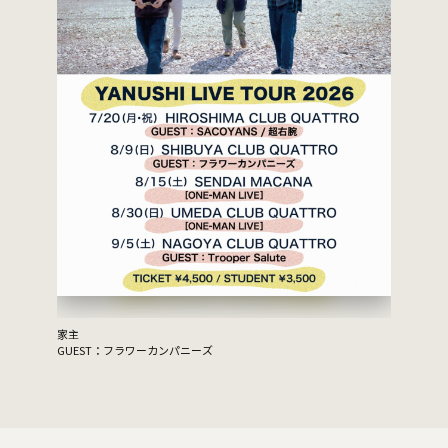
BOY presents "KID" 12