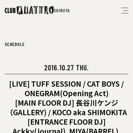
SHIBUYA
SCHEDULE
2016.10.27 THU.
[LIVE] TUFF SESSION / CAT BOYS /
ONEGRAM(Opening Act)
[MAIN FLOOR DJ] 長谷川ケンジ
（GALLERY) / KOCO aka SHIMOKITA
[ENTRANCE FLOOR DJ]
Ackky(journal), MIYA(BARREL),