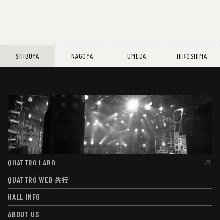
SHIBUYA
NAGOYA
UMEDA
HIROSHIMA
QUATTRO LABO
QUATTRO LABO
QUATTRO WEB
先行
QUATTRO WEB
先行
HALL INFO
HALL INFO
ABOUT US