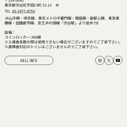
〒150-0042
東京都渋谷区宇田川町 32-13 4F
TEL:
03-3477-8750
JR山手線・埼京線、東京メトロ半蔵門線・銀座線・副都心線、東急東
横線・田園都市線、京王井の頭線「渋谷駅」より徒歩7分
設備：
コインロッカー:360個
※入場者多数の際は使用できない場合がございますのでご了承下さい。
※身障者対応のトイレはございませんのでご了承下さい。
HALL INFO