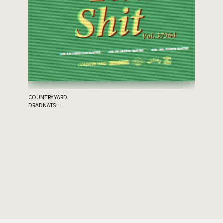
COUNTRY YARD
DRADNATS
HONEST
KUZIRA
JON SPEN