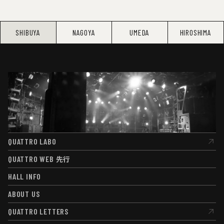
SHIBUYA
NAGOYA
UMEDA
HIROSHIMA
QUATTRO LABO
QUATTRO LABO
QUATTRO WEB
先行
QUATTRO WEB
先行
HALL INFO
HALL INFO
ABOUT US
ABOUT US
QUATTRO LETTERS
QUATTRO LETTERS