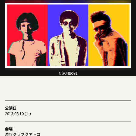
N'夙川BOYS
公演日
2013.08.10 (土)
会場
渋谷クラブクアトロ