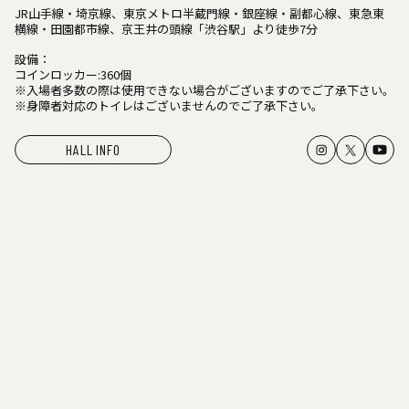
JR山手線・埼京線、東京メトロ半蔵門線・銀座線・副都心線、東急東
横線・田園都市線、京王井の頭線「渋谷駅」より徒歩7分
設備：
コインロッカー:360個
※入場者多数の際は使用できない場合がございますのでご了承下さい。
※身障者対応のトイレはございませんのでご了承下さい。
HALL INFO