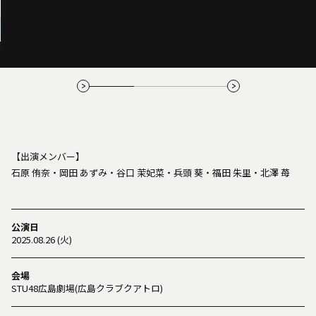
【出演メンバー】
石原 侑奈・岡田 あずみ・谷口 茉妃菜・兵頭 葵・福田 朱里・北澤 苺
公演日
2025.08.26 (火)
会場
STU48広島劇場(広島クラブクアトロ)