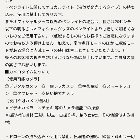
・ペンライトに関してケミカルライト（液体が発光するタイプ）の持ち
込み、使用は禁止しております。
またオフィシャルグッズ以外のペンライトの場合は、長さは20センチ
以下の明るさはオフィシャルグッズのペンライトよりも著しく明るくな
いものをご使用下さい。（点滅するものは他お客様のご迷惑になります
のでお持ち込み頂けません。加えて、常時点灯モードのほかに点滅モー
ドがある場合は点滅モードの使用は禁止とさせていただきます。）
後ろのお客様の視界を妨げるような行為は禁止しています。ご自身の顔
の高さでお願いします。
■カメコタイムについて
【使用可能カメラ】
◎デジタルカメラ ◎一眼レフカメラ ◎携帯電話 ◎スマートフォ
ン ◎タブレット ◎使い捨てカメラ
【使用不可カメラ/機材】
×ビデオカメラ ×チェキ 等のカメラ機能での撮影
×撮影補助機材(三脚、脚立、自撮り棒、踏み台etc、その他類似する機
材)
・ドローンの持ち込み・使用は禁止、出演者の撮影、録音・録画は一切