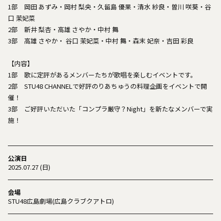
1部 岡田 あずみ・岡村 梨央・久留島 優果・清水 紗良・曽川 咲葵・谷
口 茉妃菜
2部 新井 梨杏・高雄 さやか・中村 舞
3部 高雄 さやか・ 谷口 茉妃菜・中村 舞・森末 妃奈・吉田 彩良
【内容】
1部 歌に定評があるメンバーたちが歌唱を楽しむイベントです。
2部 STU48 CHANNELで好評のりあちゅうの料理企画をイベントで開
催！
3部 ご好評いただいた「コンプラ厳守？Night」を新たなメンバーで実
施！
公演日
2025.07.27 (日)
会場
STU48広島劇場(広島クラブクアトロ)