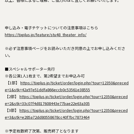
以上、皆様によるご理解、ご協力のほど宜しくお願いいたします。
申し込み・電子チケットについての注意事項はこちら
https://tixplus.jp/feature/stu48_theater_info/
※必ず注意事項ページをお読みいただき同意の上でお申し込みくださ
い。
■スペシャルサポーター先行
※各公演1人1枚まで、第2希望までお申込み可
【1部】
https://tixplus.jp/ticket/order/login.php?tour=12350&preced
e=1&stk=42a97e51ddfa866eccb0c53561e38555
【2部】
https://tixplus.jp/ticket/order/login.php?tour=12350&preced
e=2&stk=33c07f4d817608443e77bae22e63a305
【3部】
https://tixplus.jp/ticket/order/login.php?tour=12350&preced
e=3&stk=e285a72dd80558678cc40f7bc7873464
※予定枚数終了次第、販売終了となります