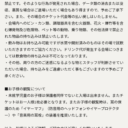
禁止です。そのような行為が発見された場合、データ類の消去または没
収、悪質な場合はご退場いただく場合もあり得ますので、予めご了承下
さい。また、その場合のチケット代金等の払い戻しはいたしません。
・会場内へのビン・カン類、調理器具を含む火器類、花火・爆竹等を含
む爆発物及び危険物、ペット等の動物、乗り物類、その他法律で禁止さ
れた物品の持ち込みは禁止いたします。
・飲み物はお持ち込み可能ですが水筒や開封済みのものはその場で試飲
いただきますのでご協力ください。ドリンク代が発生する会場につきま
しては飲食物の持ち込みは不可となっております。
・その他、周りの方のご迷惑になるような物とスタッフが判断させてい
ただいた場合、持ち込みをご遠慮いただく事もございますので予めご了
承ください。
■お子様の観覧について
・未就学児童のお子様は保護者同伴でないと入場は出来ません。またチ
ケットはお一人様1枚必要となります。またお子様の観覧時は、耳の保
護のため「イヤーマフ」（防音用のヘッドフォンやイヤープロテクタ
ー）や「音楽用の耳栓」の装着を推奨いたします。