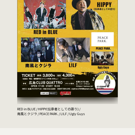
GLIM SPAN
RED in BLUE / HIPPY(伝承者としての語り) /
南風とクジラ / PEACE PARK. / L!LF / Ugly Guys