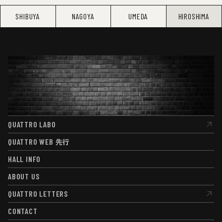
SHIBUYA
NAGOYA
UMEDA
HIROSHIMA
QUATTRO LABO
QUATTRO LABO
QUATTRO WEB
先行
QUATTRO WEB
先行
HALL INFO
HALL INFO
ABOUT US
ABOUT US
QUATTRO LETTERS
QUATTRO LETTERS
CONTACT
CONTACT