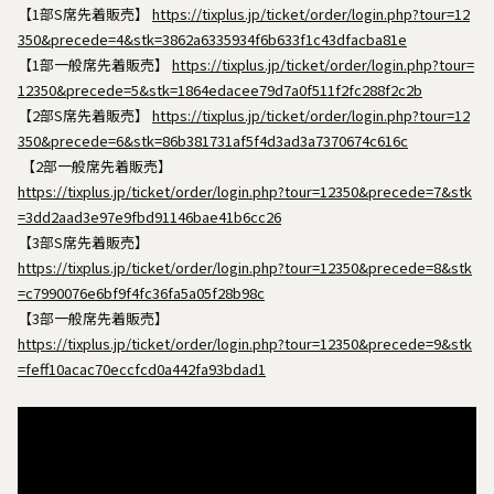
【1部S席先着販売】
https://tixplus.jp/ticket/order/login.php?tour=12
350&precede=4&stk=3862a6335934f6b633f1c43dfacba81e
【1部一般席先着販売】
https://tixplus.jp/ticket/order/login.php?tour=
12350&precede=5&stk=1864edacee79d7a0f511f2fc288f2c2b
【2部S席先着販売】
https://tixplus.jp/ticket/order/login.php?tour=12
350&precede=6&stk=86b381731af5f4d3ad3a7370674c616c
【2部一般席先着販売】
https://tixplus.jp/ticket/order/login.php?tour=12350&precede=7&stk
=3dd2aad3e97e9fbd91146bae41b6cc26
【3部S席先着販売】
https://tixplus.jp/ticket/order/login.php?tour=12350&precede=8&stk
=c7990076e6bf9f4fc36fa5a05f28b98c
【3部一般席先着販売】
https://tixplus.jp/ticket/order/login.php?tour=12350&precede=9&stk
=feff10acac70eccfcd0a442fa93bdad1