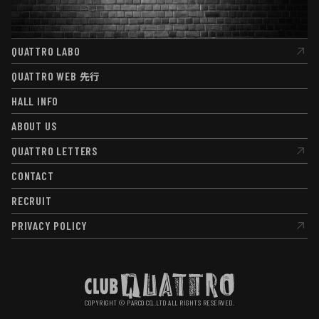
QUATTRO LABO
QUATTRO LABO
QUATTRO WEB
先行
QUATTRO WEB
先行
HALL INFO
HALL INFO
ABOUT US
ABOUT US
QUATTRO LETTERS
QUATTRO LETTERS
CONTACT
CONTACT
RECRUIT
RECRUIT
PRIVACY POLICY
PRIVACY POLICY
COPYRIGHT © PARCO CO,.LTD ALL RIGHTS RESERVED.