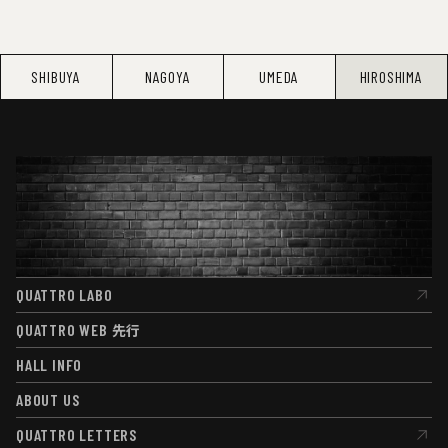
SHIBUYA
NAGOYA
UMEDA
HIROSHIMA
QUATTRO LABO
QUATTRO LABO
QUATTRO WEB
先行
QUATTRO WEB
先行
HALL INFO
HALL INFO
ABOUT US
ABOUT US
QUATTRO LETTERS