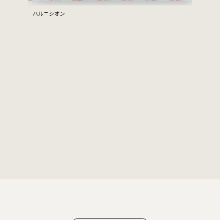
ハルニシオン
NAi
JAMJAMJ
モンキービ
蟲酸
Heaven's 
DJ:JELLO