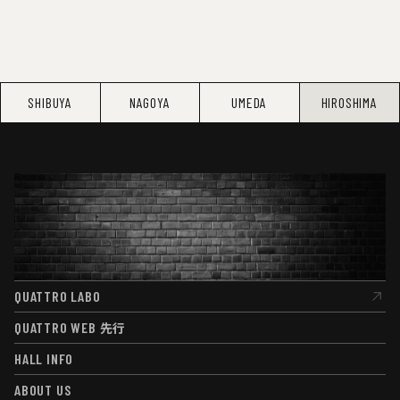
SHIBUYA
NAGOYA
UMEDA
HIROSHIMA
QUATTRO LABO
QUATTRO LABO
QUATTRO WEB
先行
QUATTRO WEB
先行
HALL INFO
HALL INFO
ABOUT US