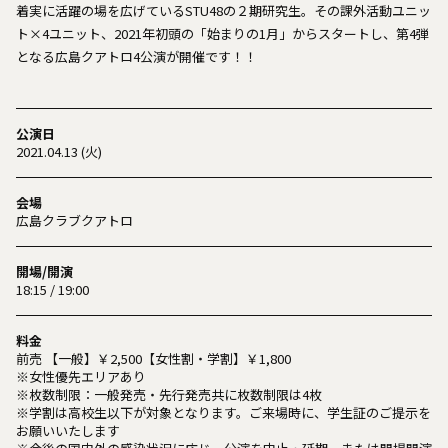
着実に活躍の場を広げているSTU48の２期研究生。その課外活動ユニッ
ト×4ユニット、2021年初頭の「始まりの1月」からスタートし、第4弾
となる広島クアトロ4公演が開催です！！
公演日
2021.04.13 (火)
会場
広島クラブクアトロ
開場/開演
18:15 / 19:00
料金
前売 【一般】￥2,500【女性割・学割】￥1,800
※女性優先エリアあり
※枚数制限：一般発売・先行発売共に枚数制限は4枚
※学割は高校生以下が対象となります。ご来場時に、学生証のご提示を
お願いいたします